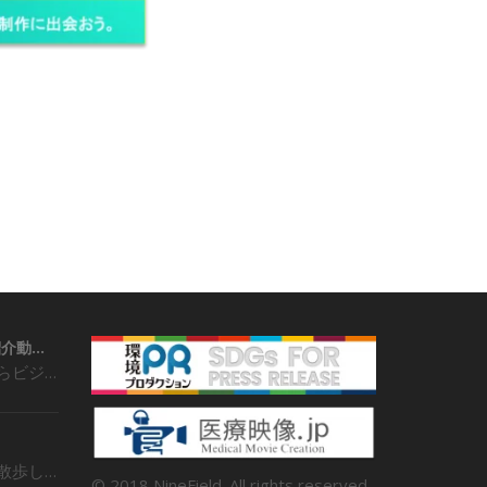
学校の魅力や特色を紹介動画で
地方局では以前からビジネスモデルとして…
近年、ぶらぶらと散歩しながら、その地域…
© 2018 NineField. All rights reserved.