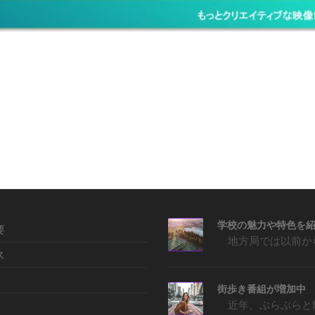
要
ス
街歩き番組が増加中