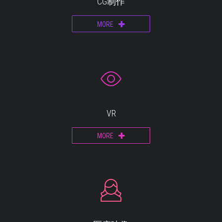
CG制作
MORE
VR
MORE