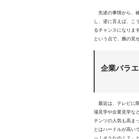
先述の事情から、確
し、逆に言えば、こ
るチャンスになりま
という点で、腕の見
企業バラエ
最近は、テレビに限
場見学や企業見学な
テンツの人気も高ま
とはハードルが高い
っ！そうなの！？」