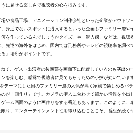
ように見せる楽しさで視聴者の心を掴みます。
場や食品工場、アニメーション制作会社といった企業がアウトソ
ど、身近でないスポットに潜入するといった企画もファミリー層や
「何を作っているんでしょうかクイズ」や「潜入感」などは、視聴
は、先述の海外をはじめ、国内では刑務所やテレビの視聴率を調べ
なる」場所がポイントです。
重ねて、ゲスト出演者の後頭部を画面下に配置しているのも演出の
ョンを楽しむ」感覚で視聴者に見てもらうための小技が効いていま
”をテーマにした回のファミリー層の人気が高く家族で楽しめるバ
るのが「画作り」です。カメラの潜入に合わせて細かい情報を小出
、ゲーム画面のように画作りをする番組もあります。このように、
な限り、エンターテインメント性を織り込むことこそ、番組が続く
。