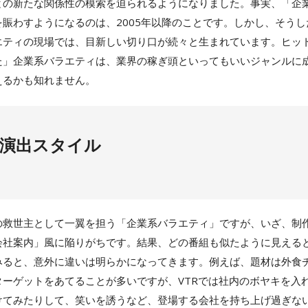
との新たな関係性の模索を迫られるようになりました。事実、「企
賑わすようになるのは、2005年以降のことです。しかし、そう
エティの現場では、目新しい切り口が続々と生まれています。ヒッ
た」企業系バラエティは、業界の稼ぎ頭といってもいいジャンルに
えるかも知れません。
演出スタイル
救世主として一翼を担う「企業系バラエティ」ですが、いざ、制
会社案内」風に陥りがちです。結果、どの番組も似たように見える
みると、意外に違いは明らかになってきます。例えば、題材は外食
ターゲットをあてることが多いですが、VTRでは社内のボヤキを入
けてみたりして、笑いを誘うなど、登場する会社を持ち上げ過ぎな