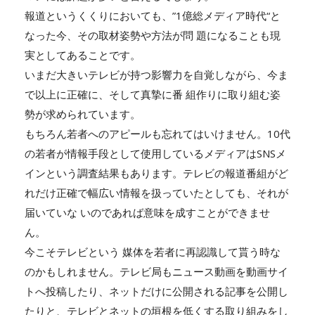
報道というくくりにおいても、”1億総メディア時代“と
なった今、その取材姿勢や方法が問 題になることも現
実としてあることです。
いまだ大きいテレビが持つ影響力を自覚しながら、今ま
で以上に正確に、そして真摯に番 組作りに取り組む姿
勢が求められています。
もちろん若者へのアピールも忘れてはいけません。10代
の若者が情報手段として使用しているメディアはSNSメ
インという調査結果もあります。テレビの報道番組がど
れだけ正確で幅広い情報を扱っていたとしても、それが
届いていな いのであれば意味を成すことができませ
ん。
今こそテレビという 媒体を若者に再認識して貰う時な
のかもしれません。テレビ局もニュース動画を動画サイ
トへ投稿したり、ネットだけに公開される記事を公開し
たりと、テレビとネットの垣根を低くする取り組みをし