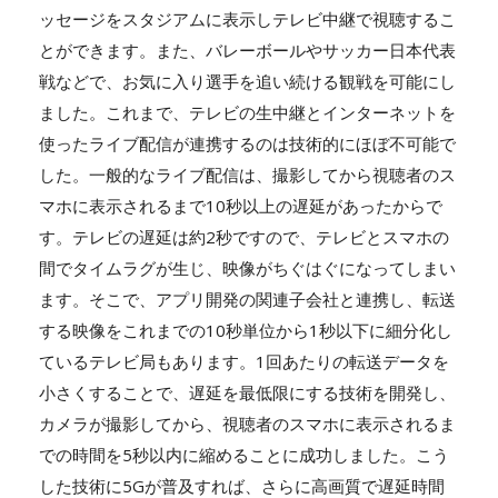
ッセージをスタジアムに表示しテレビ中継で視聴するこ
とができます。また、バレーボールやサッカー日本代表
戦などで、お気に入り選手を追い続ける観戦を可能にし
ました。これまで、テレビの生中継とインターネットを
使ったライブ配信が連携するのは技術的にほぼ不可能で
した。一般的なライブ配信は、撮影してから視聴者のス
マホに表示されるまで10秒以上の遅延があったからで
す。テレビの遅延は約2秒ですので、テレビとスマホの
間でタイムラグが生じ、映像がちぐはぐになってしまい
ます。そこで、アプリ開発の関連子会社と連携し、転送
する映像をこれまでの10秒単位から1秒以下に細分化し
ているテレビ局もあります。1回あたりの転送データを
小さくすることで、遅延を最低限にする技術を開発し、
カメラが撮影してから、視聴者のスマホに表示されるま
での時間を5秒以内に縮めることに成功しました。こう
した技術に5Gが普及すれば、さらに高画質で遅延時間