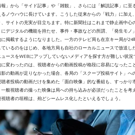
情報」から「サイド記事」や「雑観」、さらには「解説記事」に至
えるノウハウに長けています。こうした従来からの「戦力」に加え
り、サイトの充実が目立ちます。特に新聞社はこれまで静止画中心の
」にデジタルの機能を持たせ、事件・事故などの所謂、「発生モノ
的に掲載するようになりました。一方のテレビ局も在京キー局が24
しているのをはじめ、各地方局も自社のローカルニュースで放送し
ニュースをWEBにアップしていないメディアを探す方が難しい状況
的に変わったのは、視聴者からの動画投稿が格段に容易になったこ
撮影の動画が足りなかった場合、各局の「スクープ投稿サイト」へ
視聴者投稿の動画だけを集めた「面白映像」的な番組も、すっかり
、一般視聴者の撮った映像は局への持ち込みが必須だったことを考
般視聴者の垣根は、殆どシームレス化したといえるでしょう。