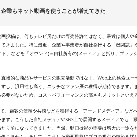
く企業もネット動画を使うことが増えてきた
動画投稿は、何もテレビ局だけの専売特許ではなく、最近は個人や
えてきました。特に最近、企業や事業者が自社発行する「機関誌」
イト」などを「オウンド(＝自社所有の)メディア」と括り、ブラッ
、直接的な商品やサービスの販売活動ではなく、Web上の検索ユー
ますし、汎用性も高く、ニッチなファン層の獲得が期待できます。
る必要がないため、コストパフォーマンスの高さもメリットといえ
使って、顧客の信頼や共感などを獲得する「アーンドメディア」など
います。こうした自社メディアやSNS上で展開するメディアでも、
当たり前になってきました。当然、動画撮影の需要は増大の一途を
を俟ちません。そして、こうした動画撮影にプロの視点や技術を採