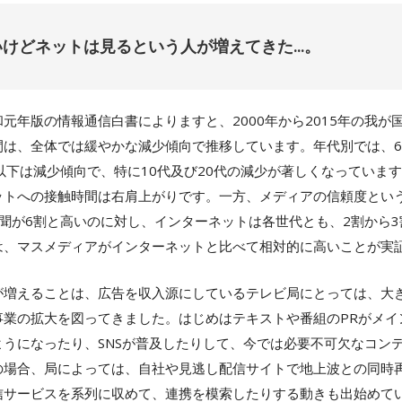
いけどネットは見るという人が増えてきた…。
元年版の情報通信白書によりますと、2000年から2015年の我が
間は、全体では緩やかな減少傾向で推移しています。年代別では、6
以下は減少傾向で、特に10代及び20代の減少が著しくなっています
ットへの接触時間は右肩上がりです。一方、メディアの信頼度という
聞が6割と高いのに対し、インターネットは各世代とも、2割から
は、マスメディアがインターネットと比べて相対的に高いことが実
が増えることは、広告を収入源にしているテレビ局にとっては、大
事業の拡大を図ってきました。はじめはテキストや番組のPRがメイ
ようになったり、SNSが普及したりして、今では必要不可欠なコン
の場合、局によっては、自社や見逃し配信サイトで地上波との同時
信サービスを系列に収めて、連携を模索したりする動きも出始めて