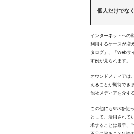
個人だけでな
インターネットへの
利用するケースが増
タログ」、「Webサ
す例が見られます。
オウンドメディアは
えることが期待でき
他社メディアを介す
この他にもSNSを
として、活用されて
求することは最早、
不足に陥ることは論