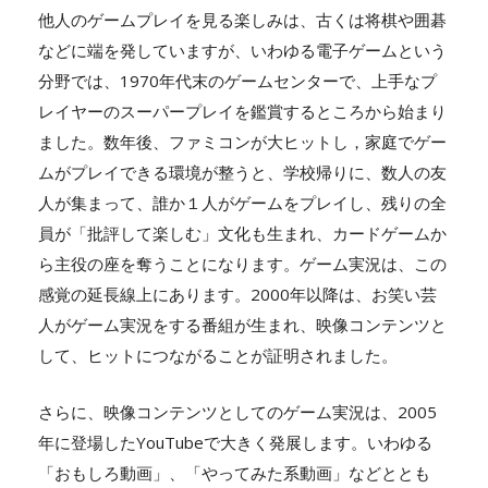
他人のゲームプレイを見る楽しみは、古くは将棋や囲碁
などに端を発していますが、いわゆる電子ゲームという
分野では、1970年代末のゲームセンターで、上手なプ
レイヤーのスーパープレイを鑑賞するところから始まり
ました。数年後、ファミコンが大ヒットし，家庭でゲー
ムがプレイできる環境が整うと、学校帰りに、数人の友
人が集まって、誰か１人がゲームをプレイし、残りの全
員が「批評して楽しむ」文化も生まれ、カードゲームか
ら主役の座を奪うことになります。ゲーム実況は、この
感覚の延長線上にあります。2000年以降は、お笑い芸
人がゲーム実況をする番組が生まれ、映像コンテンツと
して、ヒットにつながることが証明されました。
さらに、映像コンテンツとしてのゲーム実況は、2005
年に登場したYouTubeで大きく発展します。いわゆる
「おもしろ動画」、「やってみた系動画」などととも