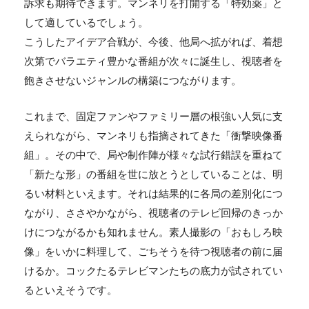
訴求も期待できます。マンネリを打開する「特効薬」と
して適しているでしょう。
こうしたアイデア合戦が、今後、他局へ拡がれば、着想
次第でバラエティ豊かな番組が次々に誕生し、視聴者を
飽きさせないジャンルの構築につながります。
これまで、固定ファンやファミリー層の根強い人気に支
えられながら、マンネリも指摘されてきた「衝撃映像番
組」。その中で、局や制作陣が様々な試行錯誤を重ねて
「新たな形」の番組を世に放とうとしていることは、明
るい材料といえます。それは結果的に各局の差別化につ
ながり、ささやかながら、視聴者のテレビ回帰のきっか
けにつながるかも知れません。素人撮影の「おもしろ映
像」をいかに料理して、ごちそうを待つ視聴者の前に届
けるか。コックたるテレビマンたちの底力が試されてい
るといえそうです。