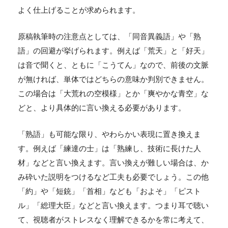
よく仕上げることが求められます。
原稿執筆時の注意点としては、「同音異義語」や「熟
語」の回避が挙げられます。例えば「荒天」と「好天」
は音で聞くと、ともに「こうてん」なので、前後の文脈
が無ければ、単体ではどちらの意味か判別できません。
この場合は「大荒れの空模様」とか「爽やかな青空」な
どと、より具体的に言い換える必要があります。
「熟語」も可能な限り、やわらかい表現に置き換えま
す。例えば「練達の士」は「熟練し、技術に長けた人
材」などと言い換えます。言い換えが難しい場合は、か
み砕いた説明をつけるなど工夫も必要でしょう。この他
「約」や「短銃」「首相」なども「およそ」「ピスト
ル」「総理大臣」などと言い換えます。つまり耳で聴い
て、視聴者がストレスなく理解できるかを常に考えて、