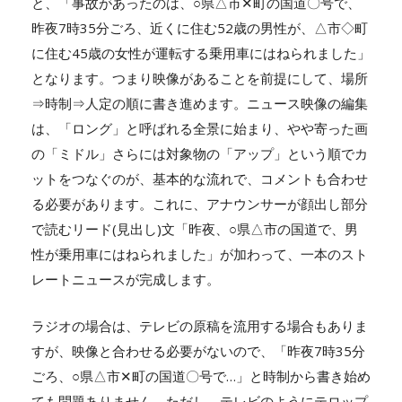
と、「事故があったのは、○県△市✕町の国道〇号で、
昨夜7時35分ごろ、近くに住む52歳の男性が、△市◇町
に住む45歳の女性が運転する乗用車にはねられました」
となります。つまり映像があることを前提にして、場所
⇒時制⇒人定の順に書き進めます。ニュース映像の編集
は、「ロング」と呼ばれる全景に始まり、やや寄った画
の「ミドル」さらには対象物の「アップ」という順でカ
ットをつなぐのが、基本的な流れで、コメントも合わせ
る必要があります。これに、アナウンサーが顔出し部分
で読むリード(見出し)文「昨夜、○県△市の国道で、男
性が乗用車にはねられました」が加わって、一本のスト
レートニュースが完成します。
ラジオの場合は、テレビの原稿を流用する場合もありま
すが、映像と合わせる必要がないので、「昨夜7時35分
ごろ、○県△市✕町の国道〇号で…」と時制から書き始め
ても問題ありません。ただし、テレビのようにテロップ