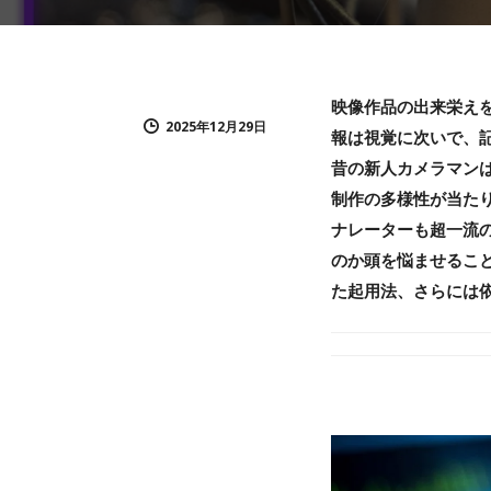
映像作品の出来栄え
2025年12月29日
報は視覚に次いで、
昔の新人カメラマン
制作の多様性が当た
ナレーターも超一流
のか頭を悩ませるこ
た起用法、さらには