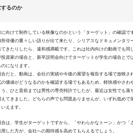
求するのか
誰に向けて制作している映像なのかという「ターゲット」の確認で
御所俳優の重々しい語りが出て来たり、シリアスなドキュメンタリ
出てきたりしたら、違和感満載です。これは社内向けの動画でも同
が投資家の場合と、新卒説明会向けでターゲットが学生の場合とで
ものになります。
場合だと、動画は、会社の実績や今後の展望を報告する場で放映さ
式の価値がどうなるのかを確認する場でもあるため、軽快感やさわ
ょう。ひと昔前までは男性の専売特許でしたが、最近は女性でも落
増えてきました。どちらの声でも問題ありませんが、いずれ低めで
といえます。
場合は、学生がターゲットですから、「やわらかなトーン」かつ「
起用した方が、会社への期待感を高めてもらえるでしょう。