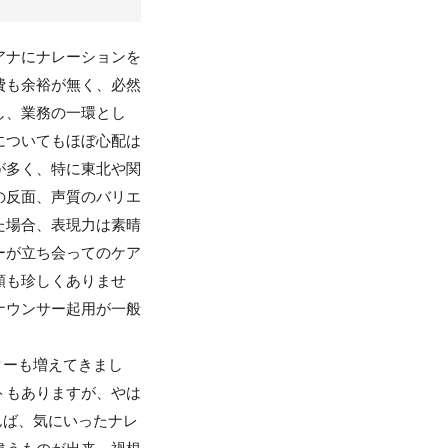
アナにナレーションを
費も余裕が無く、必然
し、業務の一環とし
についてもほぼ心配は
が多く、特に東北や関
の反面、声質のバリエ
た場合、表現力は素晴
ーが立ち会ってのケア
額も珍しくありませ
ナウンサー起用が一般
ターも増えてきまし
トもありますが、やは
んば、気にいったナレ