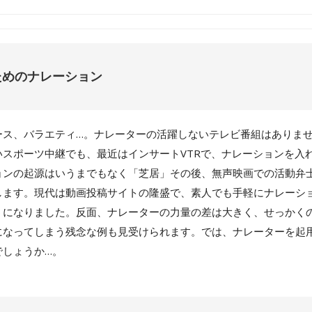
ためのナレーション
ース、バラエティ…。ナレーターの活躍しないテレビ番組はありま
いスポーツ中継でも、最近はインサートVTRで、ナレーションを入
ョンの起源はいうまでもなく「芝居」その後、無声映画での活動弁
します。現代は動画投稿サイトの隆盛で、素人でも手軽にナレーシ
うになりました。反面、ナレーターの力量の差は大きく、せっかく
になってしまう残念な例も見受けられます。では、ナレーターを起
でしょうか…。