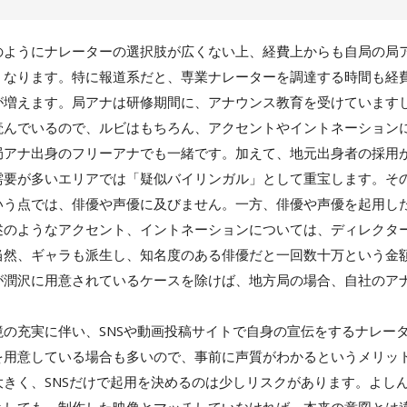
のようにナレーターの選択肢が広くない上、経費上からも自局の局
くなります。特に報道系だと、専業ナレーターを調達する時間も経
が増えます。局アナは研修期間に、アナウンス教育を受けています
読んでいるので、ルビはもちろん、アクセントやイントネーション
局アナ出身のフリーアナでも一緒です。加えて、地元出身者の採用
需要が多いエリアでは「疑似バイリンガル」として重宝します。そ
いう点では、俳優や声優に及びません。一方、俳優や声優を起用し
述のようなアクセント、イントネーションについては、ディレクタ
当然、ギャラも派生し、知名度のある俳優だと一回数十万という金
が潤沢に用意されているケースを除けば、地方局の場合、自社のア
境の充実に伴い、SNSや動画投稿サイトで自身の宣伝をするナレー
を用意している場合も多いので、事前に声質がわかるというメリッ
大きく、SNSだけで起用を決めるのは少しリスクがあります。よし