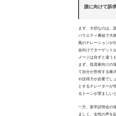
誰に向けて訴
まず、大切なのは、
バラエティ番組で大
風のナレーションが
会向けでターゲット
メージは自ずと違う
まず、投資家向けの
て自分が所有する株
や説得力が必要でし
とするナレーターが
るトーンが望ましい
一方、新卒説明会の
ましく、女性の声を