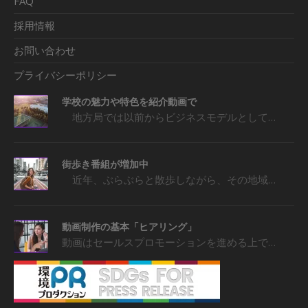
FAQ
採用情報
お問い合わせ
プライバシーポリシー
学校の魅力や特色を紹介動画で
地方局では以前からビジネスモデルとして…
街歩き番組が増加中
近年、ぶらぶらと散歩しながら、その地域…
動画制作の基本「ヒアリング」
動画はセールスプロモーションを進める上で…