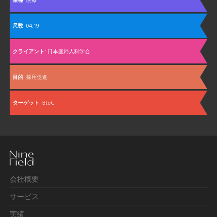
尺数
: 04:19
クライアント
: 日本産婦人科学会
目的
: 採用促進
ターゲット
: BtoC
会社概要
サービス
実績