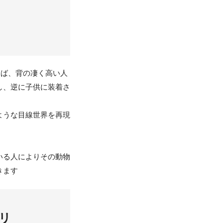
えば、背の凄く高い人
し、逆に子供に装着さ
ような目線世界を再現
いる人によりその動物
きます
リ