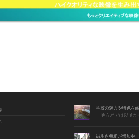
要
ス
街歩き番組が増加中